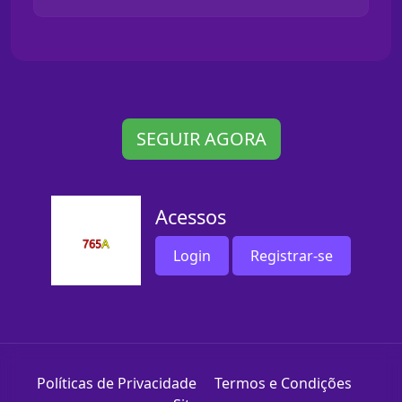
SEGUIR AGORA
Acessos
Login
Registrar-se
Políticas de Privacidade
Termos e Condições