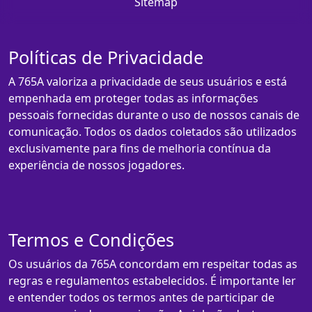
Sitemap
Políticas de Privacidade
A 765A valoriza a privacidade de seus usuários e está
empenhada em proteger todas as informações
pessoais fornecidas durante o uso de nossos canais de
comunicação. Todos os dados coletados são utilizados
exclusivamente para fins de melhoria contínua da
experiência de nossos jogadores.
Termos e Condições
Os usuários da 765A concordam em respeitar todas as
regras e regulamentos estabelecidos. É importante ler
e entender todos os termos antes de participar de