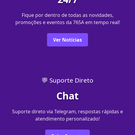
Fique por dentro de todas as novidades,
promoções e eventos da 765A em tempo real!
Ver Notícias
💬 Suporte Direto
Chat
Suporte direto via Telegram, respostas rápidas e
atendimento personalizado!