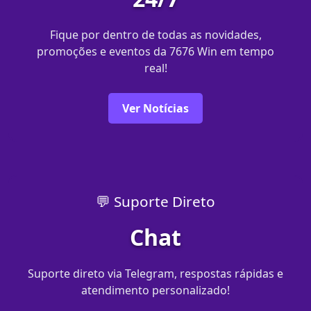
Fique por dentro de todas as novidades,
promoções e eventos da 7676 Win em tempo
real!
Ver Notícias
💬 Suporte Direto
Chat
Suporte direto via Telegram, respostas rápidas e
atendimento personalizado!