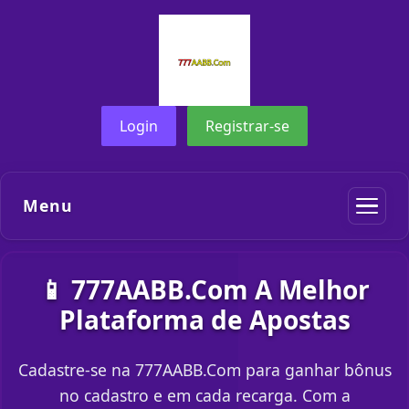
Login
Registrar-se
Menu
📱 777AABB.Com A Melhor
Plataforma de Apostas
Cadastre-se na 777AABB.Com para ganhar bônus
no cadastro e em cada recarga. Com a