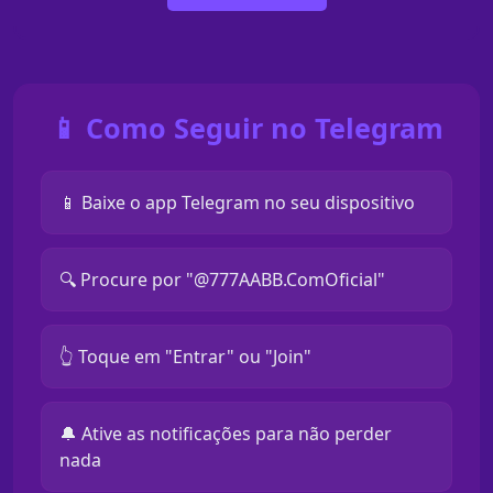
📱 Como Seguir no Telegram
📱 Baixe o app Telegram no seu dispositivo
🔍 Procure por "@777AABB.ComOficial"
👆 Toque em "Entrar" ou "Join"
🔔 Ative as notificações para não perder
nada