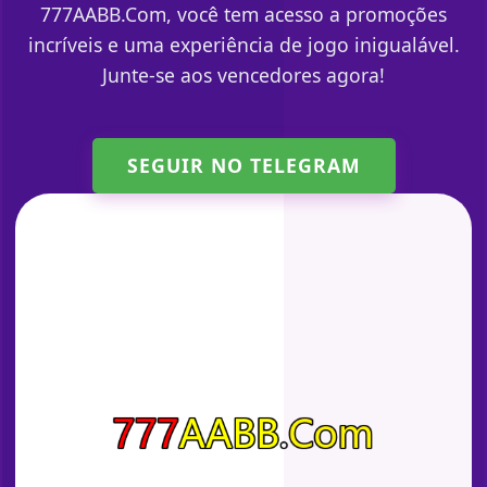
777AABB.Com, você tem acesso a promoções
incríveis e uma experiência de jogo inigualável.
Junte-se aos vencedores agora!
SEGUIR NO TELEGRAM