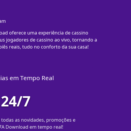
ram
load oferece uma experiência de cassino
s jogadores de cassino ao vivo, tornando a
ês reais, tudo no conforto da sua casa!
cias em Tempo Real
24/7
e todas as novidades, promoções e
7A Download em tempo real!