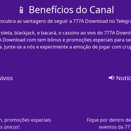
📱 Benefícios do Canal
scubra as vantagens de seguir a 777A Download no Teleg
leta, blackjack, e bacará, o cassino ao vivo do 777A Down
7A Download com​ tem bônus e promoções especiais para seu
 Junte-se a nós e experimente a emoção de jogar com crupi
sivos
📢 Notí
m, promoções especiais
Fique por dentro d
s únicos!
eventos da 77