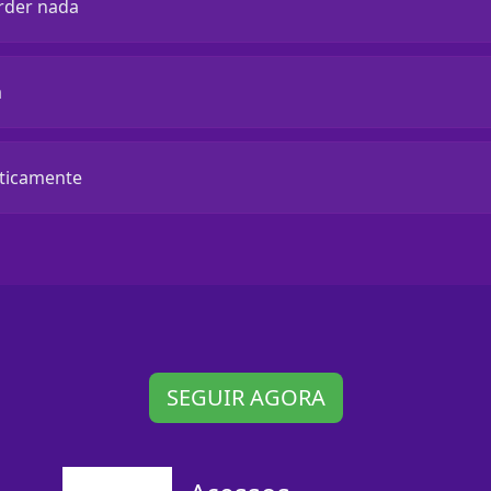
erder nada
a
aticamente
SEGUIR AGORA