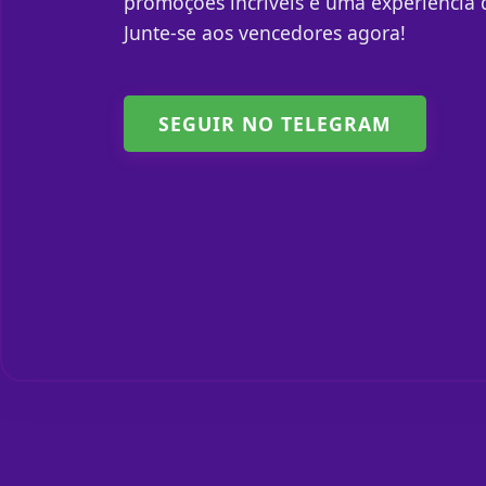
promoções incríveis e uma experiência d
Junte-se aos vencedores agora!
SEGUIR NO TELEGRAM