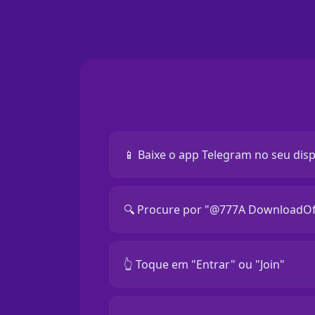
📱 Baixe o app Telegram no seu disp
🔍 Procure por "@777A DownloadOfi
👆 Toque em "Entrar" ou "Join"