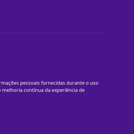
ormações pessoais fornecidas durante o uso
e melhoria contínua da experiência de