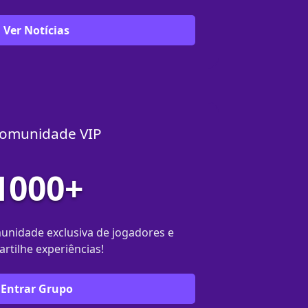
Ver Notícias
Comunidade VIP
1000+
unidade exclusiva de jogadores e
rtilhe experiências!
Entrar Grupo