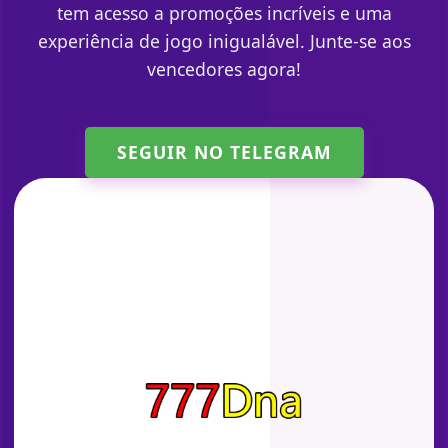
tem acesso a promoções incríveis e uma
experiência de jogo inigualável. Junte-se aos
vencedores agora!
SEGUIR NO TELEGRAM