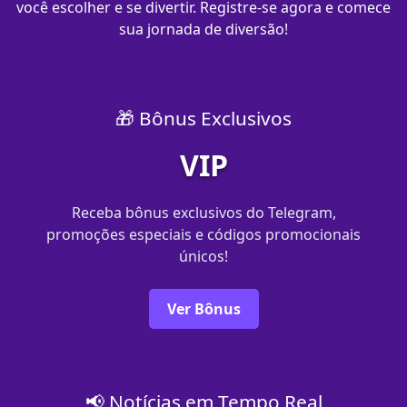
você escolher e se divertir. Registre-se agora e comece
sua jornada de diversão!
🎁 Bônus Exclusivos
VIP
Receba bônus exclusivos do Telegram,
promoções especiais e códigos promocionais
únicos!
Ver Bônus
📢 Notícias em Tempo Real