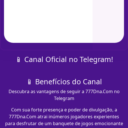
📱 Canal Oficial no Telegram!
📱 Benefícios do Canal
Descubra as vantagens de seguir a 777Dna.Com no
Telegram
Com sua forte presença e poder de divulgação, a
777Dna.Com atrai inúmeros jogadores experientes
para desfrutar de um banquete de jogos emocionante