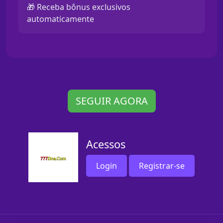
🎁 Receba bônus exclusivos
automaticamente
SEGUIR AGORA
Acessos
Login
Registrar-se