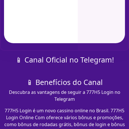
📱 Canal Oficial no Telegram!
📱 Benefícios do Canal
Descubra as vantagens de seguir a 777H5 Login no
Telegram
777H5 Login é um novo cassino online no Brasil. 777H5
Login Online Com oferece vários bônus e promoções,
como bônus de rodadas grátis, bônus de login e bônus