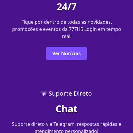
24/7
Fique por dentro de todas as novidades,
promoções e eventos da 777H5 Login em tempo
real!
Ver Notícias
💬 Suporte Direto
Chat
Suporte direto via Telegram, respostas rápidas e
atendimento personalizado!