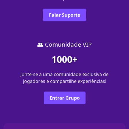
Falar Suporte
👥 Comunidade VIP
1000+
Junte-se a uma comunidade exclusiva de
jogadores e compartilhe experiências!
Entrar Grupo