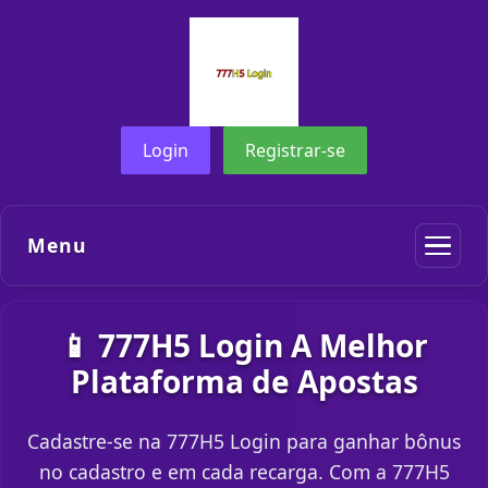
Login
Registrar-se
Menu
📱 777H5 Login A Melhor
Plataforma de Apostas
Cadastre-se na 777H5 Login para ganhar bônus
no cadastro e em cada recarga. Com a 777H5