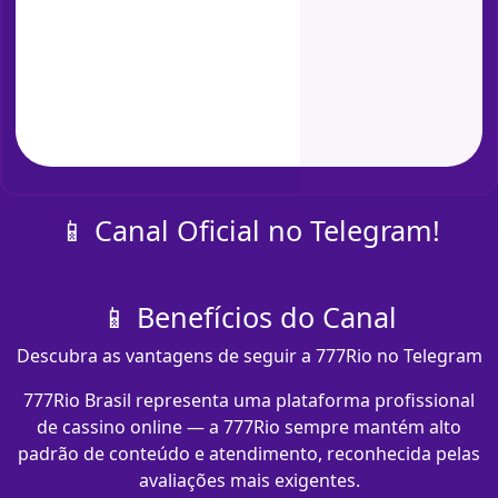
📱 Canal Oficial no Telegram!
📱 Benefícios do Canal
Descubra as vantagens de seguir a 777Rio no Telegram
777Rio Brasil representa uma plataforma profissional
de cassino online — a 777Rio sempre mantém alto
padrão de conteúdo e atendimento, reconhecida pelas
avaliações mais exigentes.