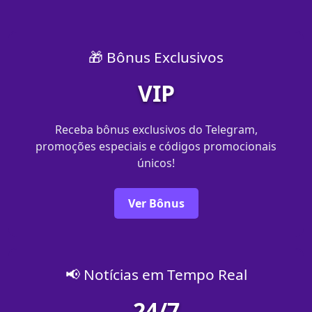
🎁 Bônus Exclusivos
VIP
Receba bônus exclusivos do Telegram,
promoções especiais e códigos promocionais
únicos!
Ver Bônus
📢 Notícias em Tempo Real
24/7