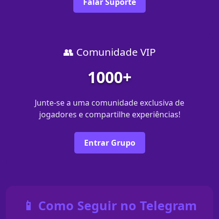
Falar Suporte
👥 Comunidade VIP
1000+
Junte-se a uma comunidade exclusiva de
jogadores e compartilhe experiências!
Entrar Grupo
📱 Como Seguir no Telegram