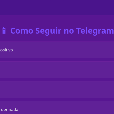
📱 Como Seguir no Telegram
ositivo
erder nada