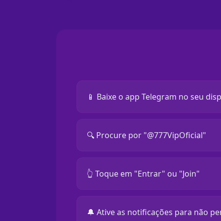
📱 Baixe o app Telegram no seu disp
🔍 Procure por "@777VipOficial"
👆 Toque em "Entrar" ou "Join"
🔔 Ative as notificações para não p