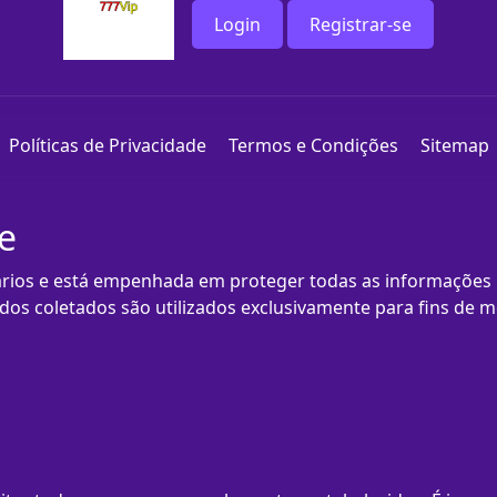
Login
Registrar-se
Políticas de Privacidade
Termos e Condições
Sitemap
de
uários e está empenhada em proteger todas as informações 
os coletados são utilizados exclusivamente para fins de m