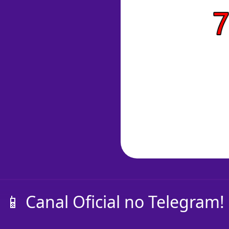
📱 Canal Oficial no Telegram!