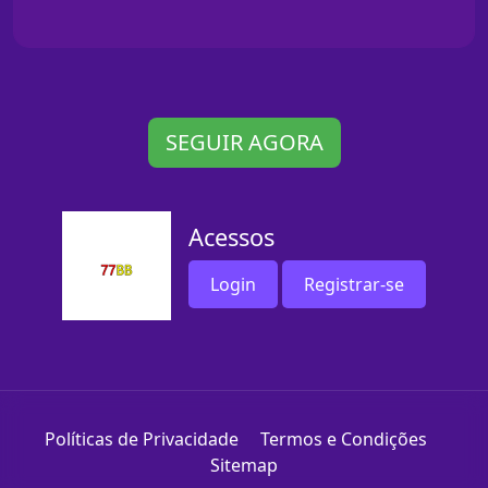
SEGUIR AGORA
Acessos
Login
Registrar-se
Políticas de Privacidade
Termos e Condições
Sitemap