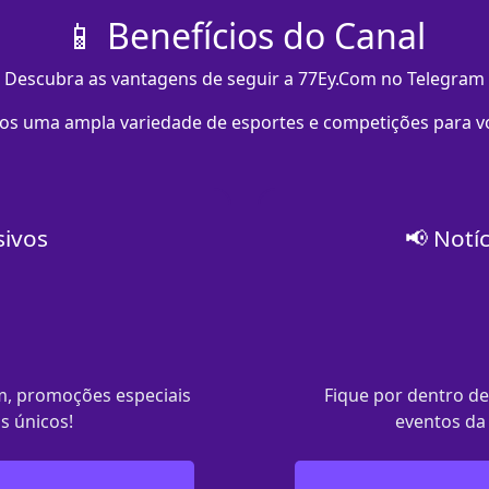
📱 Benefícios do Canal
Descubra as vantagens de seguir a 77Ey.Com no Telegram
s uma ampla variedade de esportes e competições para você
sivos
📢 Notí
m, promoções especiais
Fique por dentro d
s únicos!
eventos da