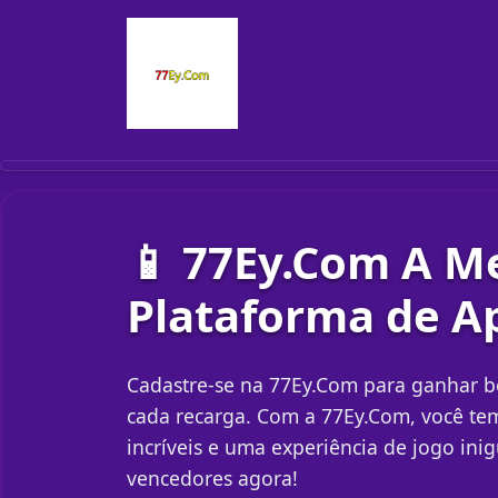
📱 77Ey.Com A M
Plataforma de A
Cadastre-se na 77Ey.Com para ganhar b
cada recarga. Com a 77Ey.Com, você te
incríveis e uma experiência de jogo inig
vencedores agora!