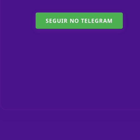
SEGUIR NO TELEGRAM