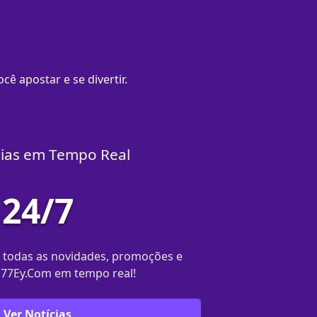
 apostar e se divertir.
cias em Tempo Real
24/7
e todas as novidades, promoções e
 77Ey.Com em tempo real!
Ver Notícias