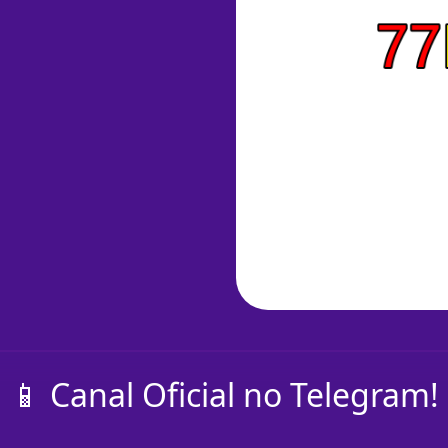
📱 Canal Oficial no Telegram!