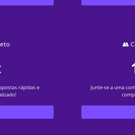
reto
👥 
t
espostas rápidas e
Junte-se a uma com
lizado!
compa
e