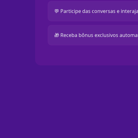
💬 Participe das conversas e interaj
🎁 Receba bônus exclusivos autom