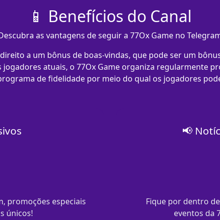
📱 Benefícios do Canal
Descubra as vantagens de seguir a 77Ox Game no Telegra
direito a um bônus de boas-vindas, que pode ser um bônus
 os jogadores atuais, o 77Ox Game organiza regularmente 
rograma de fidelidade por meio do qual os jogadores pode
sivos
📢 Notí
m, promoções especiais
Fique por dentro d
s únicos!
eventos da 