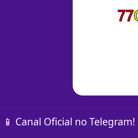
📱 Canal Oficial no Telegram!