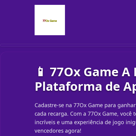
📱 77Ox Game A
Plataforma de A
Cadastre-se na 77Ox Game para ganhar
cada recarga. Com a 77Ox Game, você 
incríveis e uma experiência de jogo inig
vencedores agora!