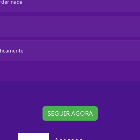
erder nada
a
aticamente
SEGUIR AGORA