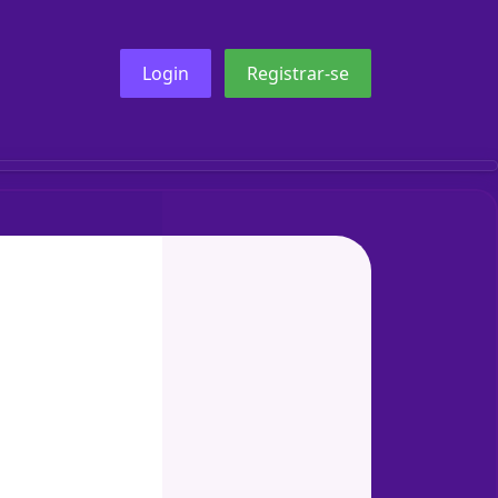
Login
Registrar-se