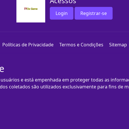
Acessos
Login
Registrar-se
Políticas de Privacidade
Termos e Condições
Sitemap
de
s usuários e está empenhada em proteger todas as informa
os coletados são utilizados exclusivamente para fins de m