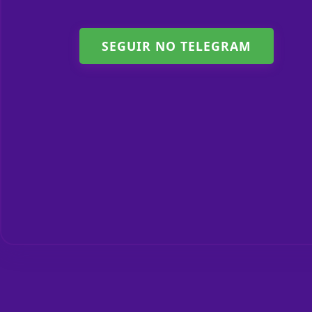
SEGUIR NO TELEGRAM