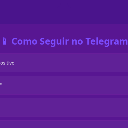
📱 Como Seguir no Telegram
ositivo
"