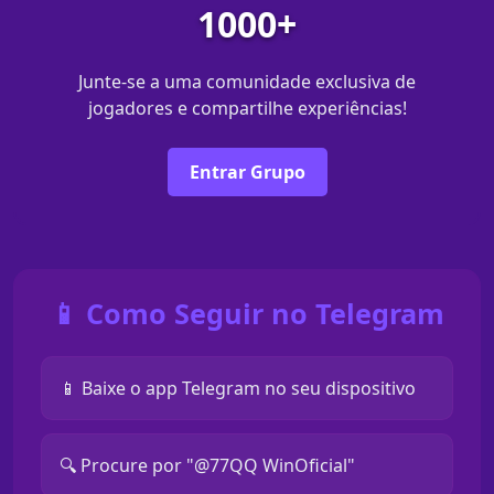
1000+
Junte-se a uma comunidade exclusiva de
jogadores e compartilhe experiências!
Entrar Grupo
📱 Como Seguir no Telegram
📱 Baixe o app Telegram no seu dispositivo
🔍 Procure por "@77QQ WinOficial"