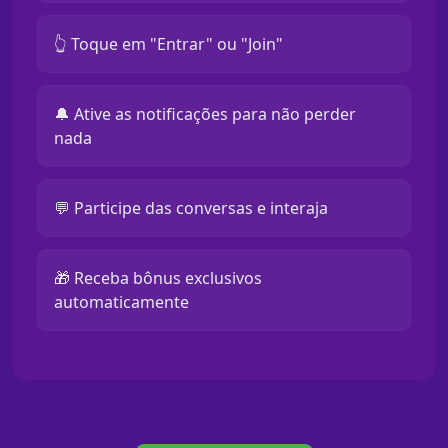
👆 Toque em "Entrar" ou "Join"
🔔 Ative as notificações para não perder
nada
💬 Participe das conversas e interaja
🎁 Receba bônus exclusivos
automaticamente