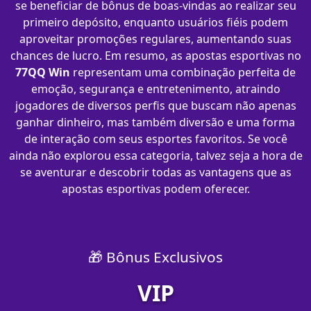
se beneficiar de bônus de boas-vindas ao realizar seu
primeiro depósito, enquanto usuários fiéis podem
aproveitar promoções regulares, aumentando suas
chances de lucro. Em resumo, as apostas esportivas no
77QQ Win
representam uma combinação perfeita de
emoção, segurança e entretenimento, atraindo
jogadores de diversos perfis que buscam não apenas
ganhar dinheiro, mas também diversão e uma forma
de interação com seus esportes favoritos. Se você
ainda não explorou essa categoria, talvez seja a hora de
se aventurar e descobrir todas as vantagens que as
apostas esportivas podem oferecer.
🎁 Bônus Exclusivos
VIP