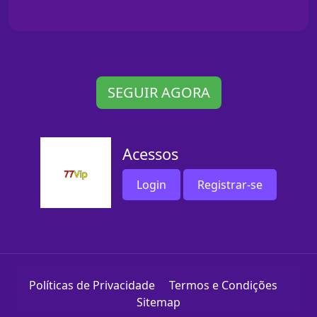
SEGUIR AGORA
Acessos
Login
Registrar-se
Políticas de Privacidade
Termos e Condições
Sitemap