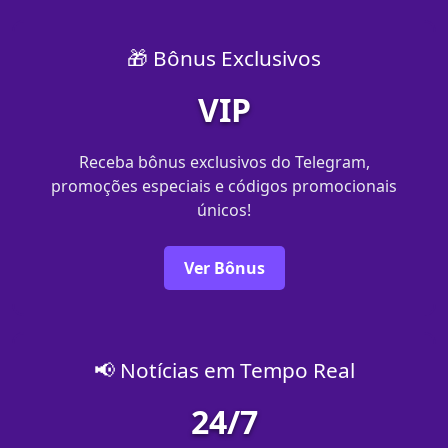
🎁 Bônus Exclusivos
VIP
Receba bônus exclusivos do Telegram,
promoções especiais e códigos promocionais
únicos!
Ver Bônus
📢 Notícias em Tempo Real
24/7