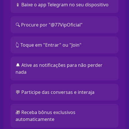
📱 Baixe o app Telegram no seu dispositivo
🔍 Procure por "@77VipOficial"
👆 Toque em "Entrar" ou "Join"
🔔 Ative as notificações para não perder
nada
💬 Participe das conversas e interaja
🎁 Receba bônus exclusivos
automaticamente