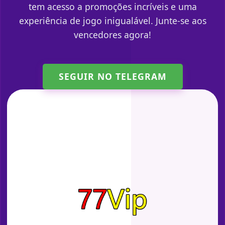
tem acesso a promoções incríveis e uma
experiência de jogo inigualável. Junte-se aos
vencedores agora!
SEGUIR NO TELEGRAM