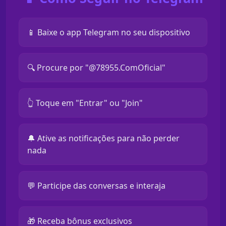
📱 Baixe o app Telegram no seu dispositivo
🔍 Procure por "@78955.ComOficial"
👆 Toque em "Entrar" ou "Join"
🔔 Ative as notificações para não perder
nada
💬 Participe das conversas e interaja
🎁 Receba bônus exclusivos