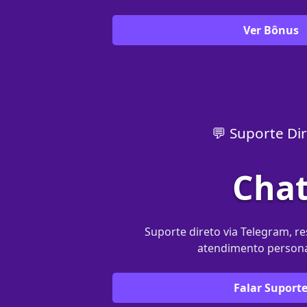
Ver Bônus
💬 Suporte Di
Cha
Suporte direto via Telegram, r
atendimento persona
Falar Suport