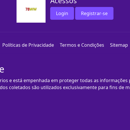
Acessos
Login
Registrar-se
Políticas de Privacidade
Termos e Condições
Sitemap
de
ários e está empenhada em proteger todas as informações 
os coletados são utilizados exclusivamente para fins de m