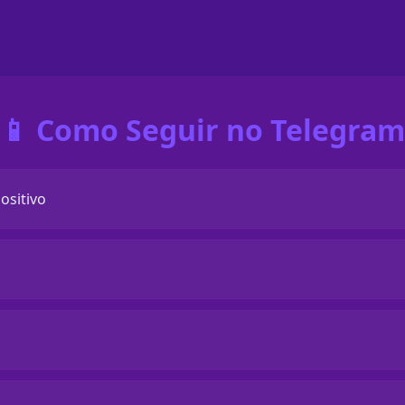
📱 Como Seguir no Telegram
ositivo