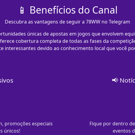
📱 Benefícios do Canal
Descubra as vantagens de seguir a 78WW no Telegram
ortunidades únicas de apostas em jogos que envolvem equip
rece cobertura completa de todas as fases da competição, 
e interessantes devido ao conhecimento local que você pod
sivos
📢 Notí
m, promoções especiais
Fique por dentro d
s únicos!
eventos 