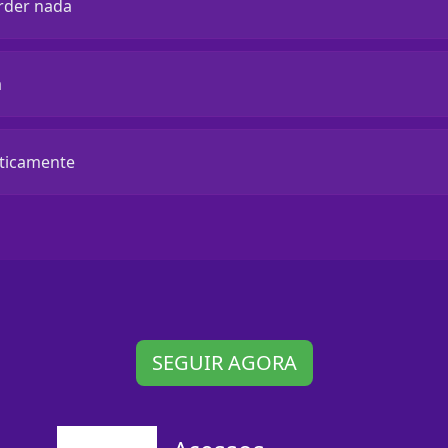
erder nada
a
aticamente
SEGUIR AGORA