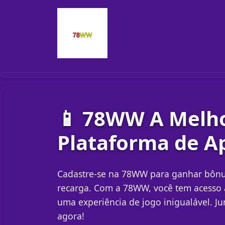
📱 78WW A Melh
Plataforma de A
Cadastre-se na 78WW para ganhar bônu
recarga. Com a 78WW, você tem acesso 
uma experiência de jogo inigualável. J
agora!