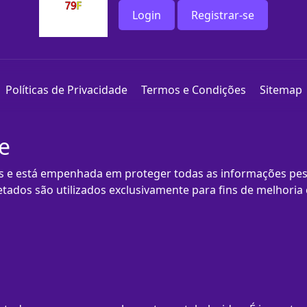
Login
Registrar-se
Políticas de Privacidade
Termos e Condições
Sitemap
de
ios e está empenhada em proteger todas as informações pe
tados são utilizados exclusivamente para fins de melhoria