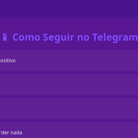
📱 Como Seguir no Telegram
ositivo
erder nada