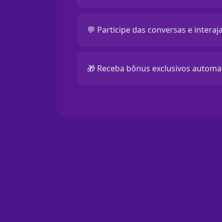
💬 Participe das conversas e interaj
🎁 Receba bônus exclusivos autom