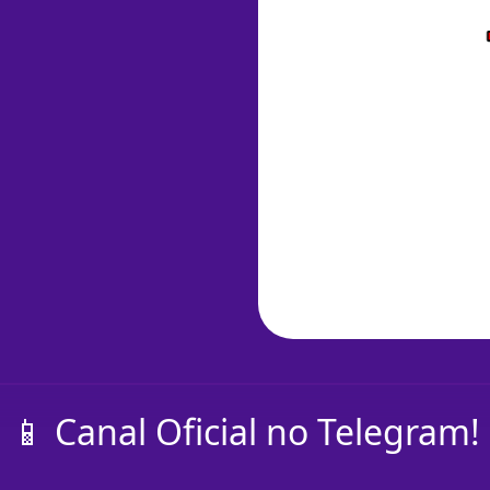
📱 Canal Oficial no Telegram!