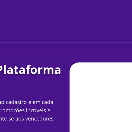
Plataforma
no cadastro e em cada
romoções incríveis e
unte-se aos vencedores