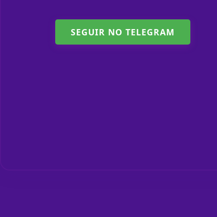
SEGUIR NO TELEGRAM