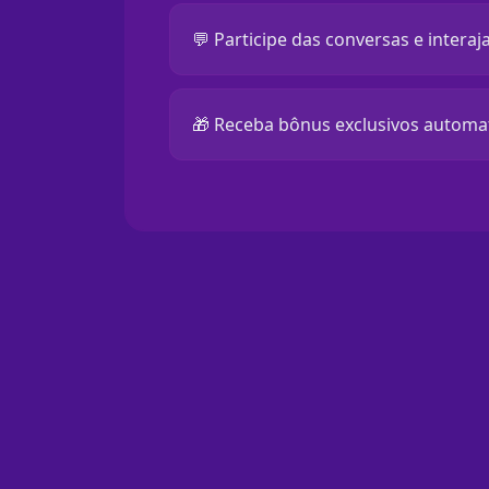
💬 Participe das conversas e interaj
🎁 Receba bônus exclusivos autom