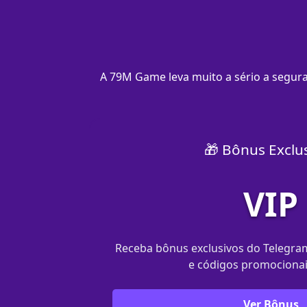
A 79M Game leva muito a sério a segura
🎁 Bônus Exclu
VIP
Receba bônus exclusivos do Telegra
e códigos promocionai
Ver Bônus