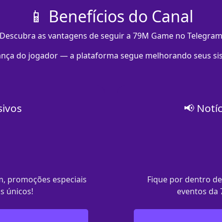
📱 Benefícios do Canal
Descubra as vantagens de seguir a 79M Game no Telegra
nça do jogador — a plataforma segue melhorando seus sist
sivos
📢 Notí
m, promoções especiais
Fique por dentro d
s únicos!
eventos da