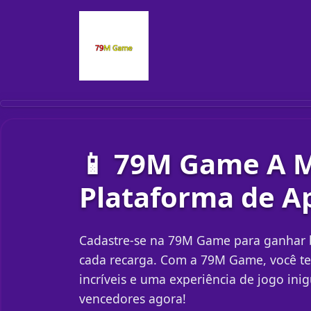
📱 79M Game A 
Plataforma de A
Cadastre-se na 79M Game para ganhar 
cada recarga. Com a 79M Game, você t
incríveis e uma experiência de jogo inig
vencedores agora!