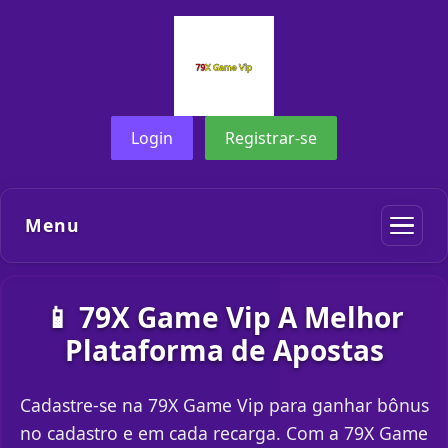
Login
Registrar-se
Menu
📱 79X Game Vip A Melhor
Plataforma de Apostas
Cadastre-se na 79X Game Vip para ganhar bônus
no cadastro e em cada recarga. Com a 79X Game