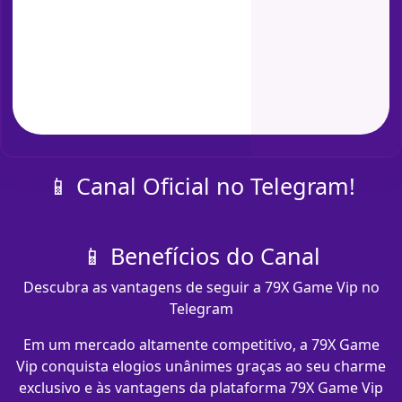
📱 Canal Oficial no Telegram!
📱 Benefícios do Canal
Descubra as vantagens de seguir a 79X Game Vip no
Telegram
Em um mercado altamente competitivo, a 79X Game
Vip conquista elogios unânimes graças ao seu charme
exclusivo e às vantagens da plataforma 79X Game Vip