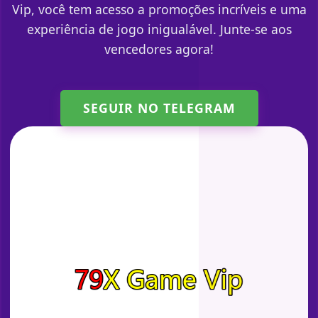
Vip, você tem acesso a promoções incríveis e uma
experiência de jogo inigualável. Junte-se aos
vencedores agora!
SEGUIR NO TELEGRAM