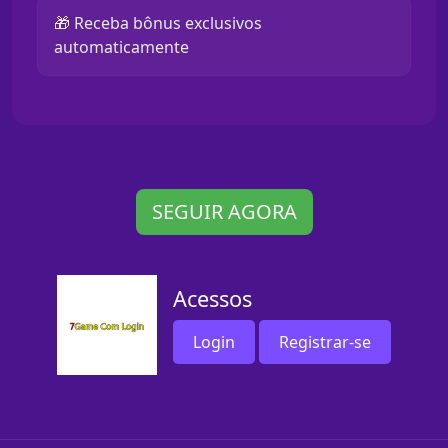
🎁 Receba bônus exclusivos
automaticamente
SEGUIR AGORA
Acessos
Login
Registrar-se