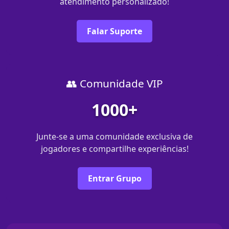
atendimento personalizado!
Falar Suporte
👥 Comunidade VIP
1000+
Junte-se a uma comunidade exclusiva de
jogadores e compartilhe experiências!
Entrar Grupo