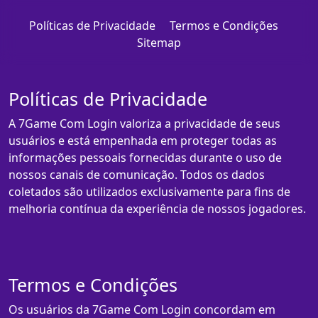
Políticas de Privacidade
Termos e Condições
Sitemap
Políticas de Privacidade
A 7Game Com Login valoriza a privacidade de seus
usuários e está empenhada em proteger todas as
informações pessoais fornecidas durante o uso de
nossos canais de comunicação. Todos os dados
coletados são utilizados exclusivamente para fins de
melhoria contínua da experiência de nossos jogadores.
Termos e Condições
Os usuários da 7Game Com Login concordam em