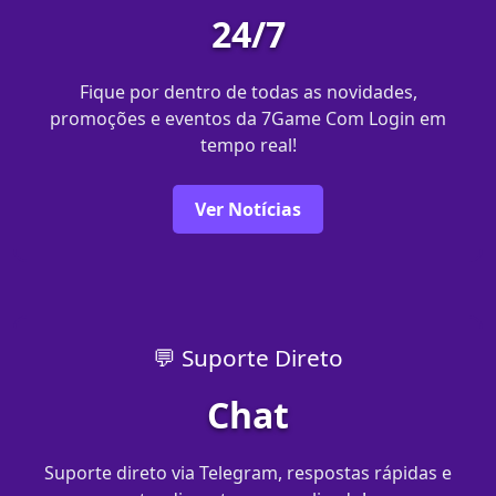
24/7
Fique por dentro de todas as novidades,
promoções e eventos da 7Game Com Login em
tempo real!
Ver Notícias
💬 Suporte Direto
Chat
Suporte direto via Telegram, respostas rápidas e