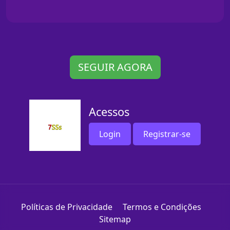
SEGUIR AGORA
Acessos
Login
Registrar-se
Políticas de Privacidade
Termos e Condições
Sitemap