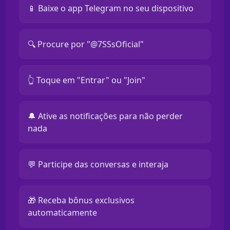
📱 Baixe o app Telegram no seu dispositivo
🔍 Procure por "@7SSsOficial"
👆 Toque em "Entrar" ou "Join"
🔔 Ative as notificações para não perder
nada
💬 Participe das conversas e interaja
🎁 Receba bônus exclusivos
automaticamente