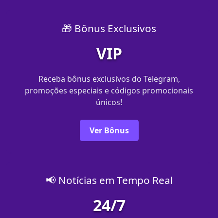
🎁 Bônus Exclusivos
VIP
Receba bônus exclusivos do Telegram,
promoções especiais e códigos promocionais
únicos!
Ver Bônus
📢 Notícias em Tempo Real
24/7